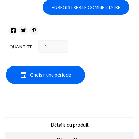
ENREGISTRER LE COMMENTAIRE
QUANTITÉ
event
Choisir une période
Détails du produit