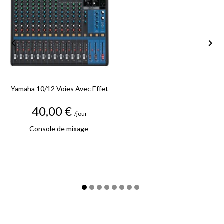


Yamaha 10/12 Voies Avec Effet
Prix
40,00 €
/jour
Console de mixage