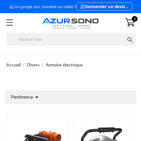
Un projet son, lumière ou vidéo ?
Demander un devis
→
0
Accueil
Divers
Armoire électrique

Pertinence