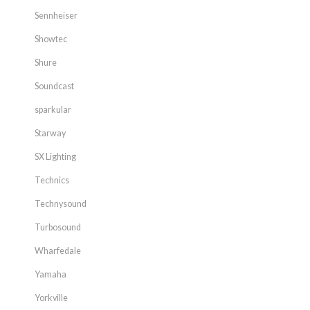
Sennheiser
Showtec
Shure
Soundcast
sparkular
Starway
SX Lighting
Technics
Technysound
Turbosound
Wharfedale
Yamaha
Yorkville