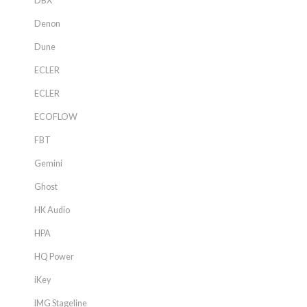
DBX
Denon
Dune
ECLER
ECLER
ECOFLOW
FBT
Gemini
Ghost
HK Audio
HPA
HQ Power
iKey
IMG Stageline