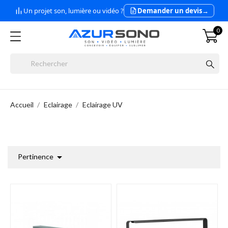
Un projet son, lumière ou vidéo ?
Demander un devis
→
0
Accueil
Eclairage
Eclairage UV

Pertinence