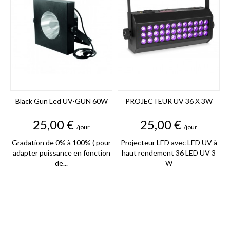
Black Gun Led UV-GUN 60W
PROJECTEUR UV 36 X 3W
Prix
Prix
25,00 €
25,00 €
/jour
/jour
Gradation de 0% à 100% ( pour
Projecteur LED avec LED UV à
adapter puissance en fonction
haut rendement 36 LED UV 3
de...
W