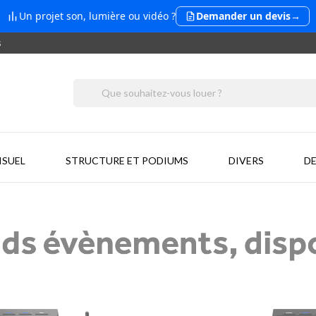
Un projet son, lumière ou vidéo ?
Demander un devis
→
s
ISUEL
STRUCTURE ET PODIUMS
DIVERS
DE