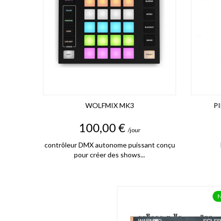
WOLFMIX MK3
P
Prix
100,00 €
/jour
contrôleur DMX autonome puissant conçu
pour créer des shows...