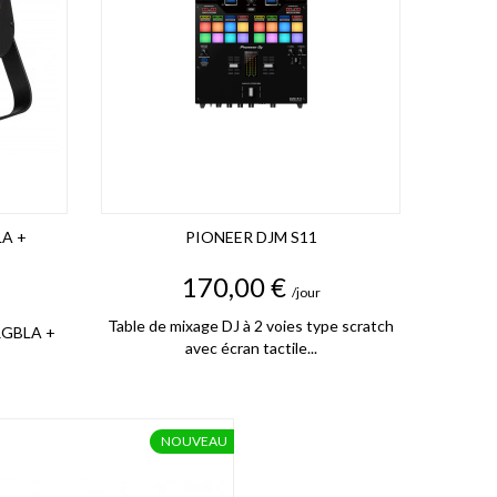
LA +
PIONEER DJM S11
Prix
170,00 €
/jour
Table de mixage DJ à 2 voies type scratch
 RGBLA +
avec écran tactile...
NOUVEAU