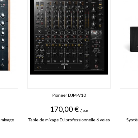
Pioneer DJM-V10
Prix
170,00 €
/jour
 mixage
Table de mixage DJ professionnelle 6 voies
Systèm