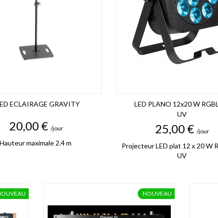
IED ECLAIRAGE GRAVITY
LED PLANO 12x20 W RGB
UV
Prix
20,00 €
Prix
25,00 €
/jour
/jour
Hauteur maximale 2.4 m
Projecteur LED plat 12 x 20 W
UV
NOUVEAU
NOUVEAU