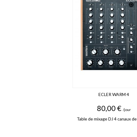
ECLER WARM 4
Prix
80,00 €
/jour
Table de mixage DJ 4 canaux de