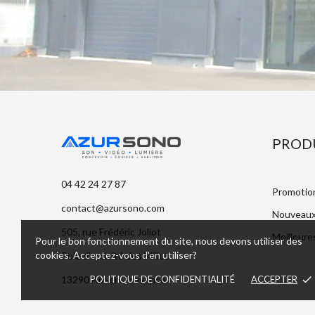
PROD
04 42 24 27 87
Promotio
contact@azursono.com
Nouveaux
505, rue Frédéric Joliot
Meilleure
Pour le bon fonctionnement du site, nous devons utiliser des
cookies. Acceptez-vous d'en utiliser?
Pole d'activité des Milles
POLITIQUE DE CONFIDENTIALITÉ
ACCEPTER
done
13290 Aix-en-Provence