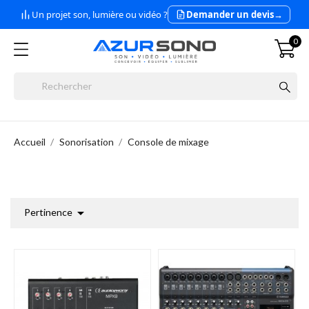
Un projet son, lumière ou vidéo ?
Demander un devis
→
0
Accueil
Sonorisation
Console de mixage

Pertinence