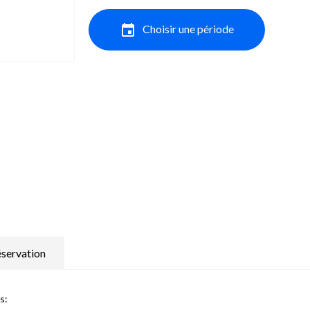
event
Choisir une période
servation
s: