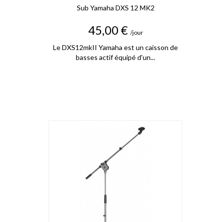
Sub Yamaha DXS 12 MK2
Prix
45,00 €
/jour
Le DXS12mkII Yamaha est un caisson de
basses actif équipé d'un...