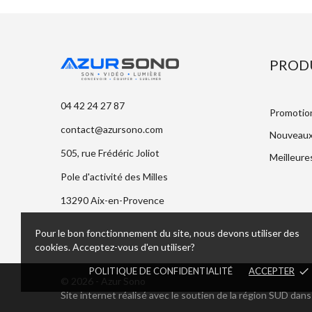
PROD
04 42 24 27 87
Promotio
contact@azursono.com
Nouveaux
505, rue Frédéric Joliot
Meilleure
Pole d'activité des Milles
13290 Aix-en-Provence
Pour le bon fonctionnement du site, nous devons utiliser des
cookies. Acceptez-vous d'en utiliser?
POLITIQUE DE CONFIDENTIALITÉ
ACCEPTER
done
© 2026 - Azur Sono
Site internet réalisé avec le soutien de la région SUD dans 