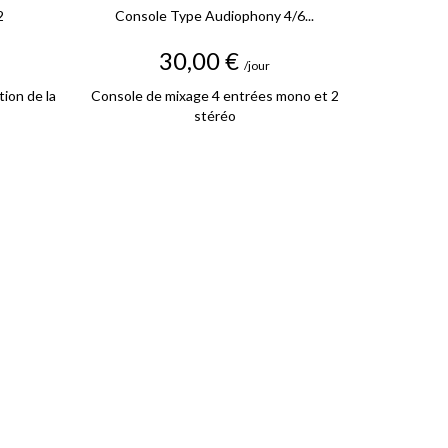
2
Console Type Audiophony 4/6...
Tote
Prix
30,00 €
/jour
tion de la
Console de mixage 4 entrées mono et 2
Totem sur
stéréo