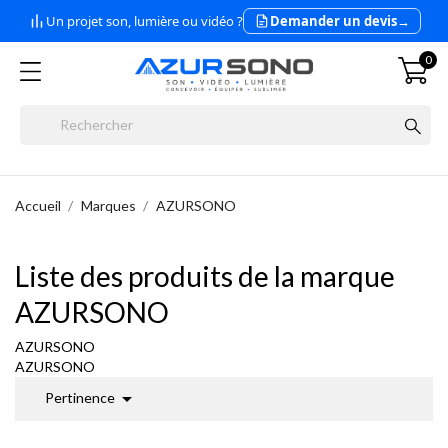
Un projet son, lumière ou vidéo ?
Demander un devis
→
0
Accueil
Marques
AZURSONO
Liste des produits de la marque
AZURSONO
AZURSONO
AZURSONO

Pertinence