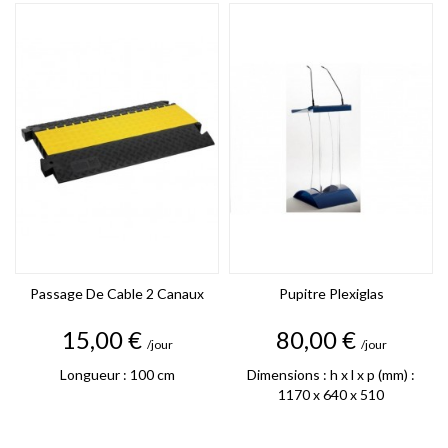
Passage De Cable 2 Canaux
Pupitre Plexiglas
Prix
Prix
15,00 €
80,00 €
/jour
/jour
Longueur : 100 cm
Dimensions : h x l x p (mm) :
1170 x 640 x 510