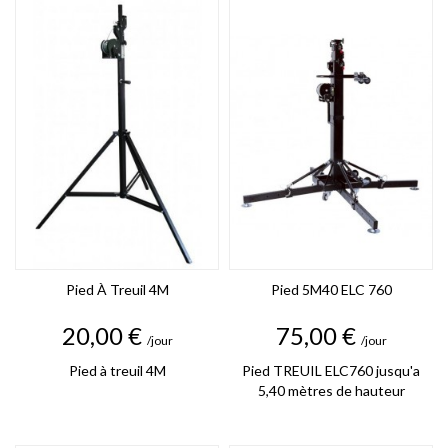
Pied À Treuil 4M
Pied 5M40 ELC 760
Prix
Prix
20,00 €
75,00 €
/jour
/jour
Pied à treuil 4M
Pied TREUIL ELC760 jusqu'a
5,40 mètres de hauteur