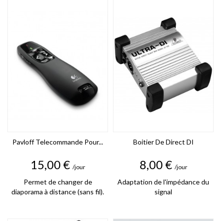
Pavloff Telecommande Pour...
Boitier De Direct DI
Prix
Prix
15,00 €
8,00 €
/jour
/jour
Permet de changer de
Adaptation de l'impédance du
diaporama à distance (sans fil).
signal