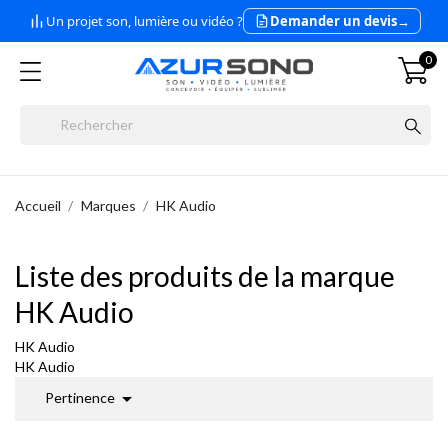
Un projet son, lumière ou vidéo ?
Demander un devis
→
0
Accueil
Marques
HK Audio
Liste des produits de la marque
HK Audio
HK Audio
HK Audio

Pertinence