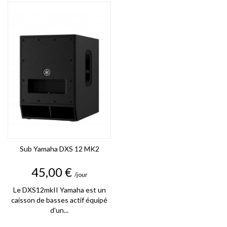
Sub Yamaha DXS 12 MK2
Prix
45,00 €
/jour
Le DXS12mkII Yamaha est un
caisson de basses actif équipé
d'un...