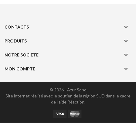

CONTACTS

PRODUITS

NOTRE SOCIÉTÉ

MON COMPTE
© 2026 - Azur Sono
Site internet réalisé avec le soutien de la région SUD dans le cadre
de l'aide
Réaction
.