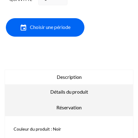
event
Choisir une période
Description
Détails du produit
Réservation
Couleur du produit : Noir