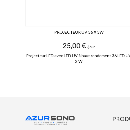
PROJECTEUR UV 36 X 3W
Prix
25,00 €
/jour
Projecteur LED avec LED UV à haut rendement 36 LED U
3 W
PROD