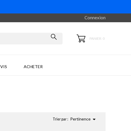
Connexion
PANIER: 0
VIS
ACHETER

Pertinence
Trier par :