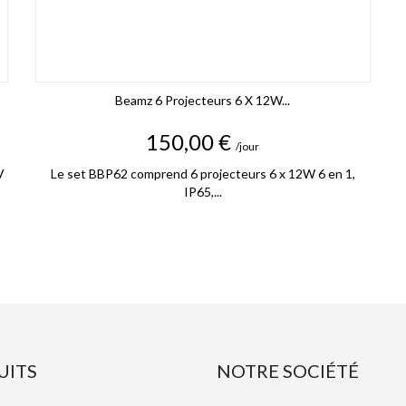
Beamz 6 Projecteurs 6 X 12W...
Prix
150,00 €
/jour
V
Le set BBP62 comprend 6 projecteurs 6 x 12W 6 en 1,
IP65,...
UITS
NOTRE SOCIÉTÉ