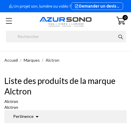
Un projet son, lumière ou vidéo ?
Demander un devis
→
0
Accueil
Marques
Alctron
Liste des produits de la marque
Alctron
Alctron
Alctron

Pertinence